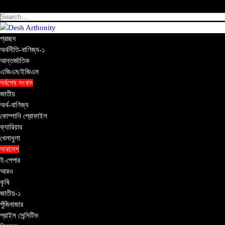
শুক্রবার ৭ই আগস্ট, ২০২৬ খ্রিস্টাব্দ | ২৩শে শ্রাবণ, ১৪৩৩ বঙ্গাব্দ
প্রচ্ছদ
অর্থনীতি-বাণিজ্য-১
আন্তর্জাতিক
এজিএম/ইজিএম
সর্বশেষ সংবাদ
জাতীয়
অর্থ-বাণিজ্য
কোম্পানি প্রোফাইল
ক্যারিয়ার
খেলাধুলা
সারাদেশ
ই-পেপার
আরও
কৃষি
জাতীয়-১
পুঁজিবাজার
প্রাইস সেন্সিটিভ