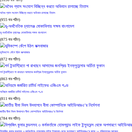
(1056 বার পঠিত)
অবৈধ গ্যাস সংযোগ বিচ্ছিন্ন করতে অভিযান চালাচ্ছে তিতাস
(955 বার পঠিত)
ভূ-অর্থনৈতিক চ্যালেঞ্জ মোকাবিলায় সক্ষম বাংলাদেশ
(875 বার পঠিত)
ভূমিকম্পে কেঁপে উঠল কক্সবাজার
(872 বার পঠিত)
পর্ন ইন্ডাস্ট্রিতে পা রাখছেন আসামের জনপ্রিয় ইনফ্লুয়েন্সার অর্চিতা ফুকান
(863 বার পঠিত)
অনিয়মে জর্জরিত চার্টার্ড লাইফের এজিএম পণ্ড
(811 বার পঠিত)
জাতীয় বীমা দিবস উদযাপনে বীমা কোম্পানিকে আইডিআরএ’র নির্দেশনা
(784 বার পঠিত)
বিশ্বজিৎ কুমার মন্ডলসহ ৩ কর্মকর্তাকে হোমল্যান্ড লাইফ ইন্স্যুরেন্স থেকে অপসারণে আইডিআরএ’র কাছে ১২ পরিচালকের আবেদন