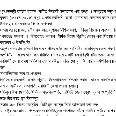
প্রধানমন্ত্রী তারেক রহমান ঘোষিত নির্বাচনী ইশতেহার এবং তথ্য ও সম্প্রচার মন্ত
​বুধবার (১৩ মে ২০২৬) দুপুর ১২টায় নরসিংদী জেলা প্রশাসকের সম্মেলন কক্ষে
​ইশতেহার বাস্তবায়নে বিশেষ রূপরেখা
​সভায় জানানো হয়, রাষ্ট্র সংস্কার, সুশাসন নিশ্চিতকরণ, দারিদ্র্য বিমোচন এবং 
‘গণতন্ত্র সংলাপ’ ও ‘ইশতেহার আলাপ’ শীর্ষক বিশেষ ব্রিফিং সেশন এবং সিনেমা 
​বক্তব্য ও উপস্থিতি
​অনুষ্ঠানে প্রধান অতিথি হিসেবে উপস্থিত ছিলেন নরসিংদীর অতিরিক্ত জেলা প্রশা
অপরিসীম। স্বচ্ছতা ও জবাবদিহিতার মাধ্যমে একটি কল্যাণমুখী রাষ্ট্র গঠনে আম
​নরসিংদী জেলা তথ্য অফিসার মোঃ ওবাইদুল কবির মোল্লা বিস্তারিত কর্মপরিকল্পনা 
হবে।”
​সাংবাদিকদের সরব অংশগ্রহণ
​ব্রিফিংয়ে নরসিংদী জেলার প্রিন্ট ও ইলেকট্রনিক মিডিয়ার প্রায় শতাধিক সাংবাদ
​এম এ আউয়াল, সভাপতি, নরসিংদী জেলা প্রেস ক্লাব।
​সফিকুল ইসলাম মতি, সিনিয়র সহ-সভাপতি, নরসিংদী জেলা প্রেস ক্লাব ও প্রতিন
​মহাপরিকল্পনার মূল দিকসমূহ:
​সভায় ১৮০ দিনের কর্মসূচির পাঁচটি মূল স্তম্ভ নিয়ে আলোচনা করা হয়:
১. রাষ্ট্র সংস্কার ও গণতন্ত্র: জবাবদিহিমূলক প্রশাসন গঠনে স্থানীয় পর্যায়ে বিশেষ