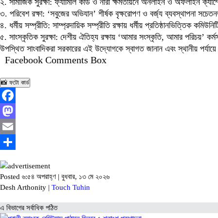
২. সামাজিক সুরক্ষা: ফ্যামিলি কার্ড ও নারী ক্ষমতায়নে অনলাইন ও অফলাইন ক্যা
৩. পরিবেশ রক্ষা: ‘সবুজের অভিযান’ শীর্ষক বৃক্ষরোপণ ও বর্জ্য ব্যবস্থাপনা সচেত
৪. ধর্মীয় সম্প্রীতি: সাম্প্রদায়িক সম্প্রীতি রক্ষায় ধর্মীয় প্রতিষ্ঠানভিত্তিক কমিউন
৫. সাংস্কৃতিক সুরক্ষা: দেশীয় ঐতিহ্য রক্ষায় ‘আমার সংস্কৃতি, আমার পরিচয়’ কর্ম
​উপস্থিত সাংবাদিকরা সরকারের এই উদ্যোগকে স্বাগত জানান এবং স্থানীয় পর্যায়ে
Facebook Comments Box
📸 ফটো কার্ড
Facebook
Mastodon
Email
Share
Posted ৬:৫৪ অপরাহ্ণ | বুধবার, ১৩ মে ২০২৬
Desh Arthonity |
Touch Tuhin
এ বিভাগের সর্বাধিক পঠিত