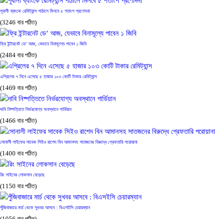
পূবালী ব্যাংকে রেমিট্যান্স পাঠালে মিলবে ৫ শতাংশ প্রণোদনা
(3246 বার পঠিত)
ফ্রি ইন্টারনেট ডে’ আজ, যেভাবে বিনামূল্যে পাবেন ১ জিবি
(2484 বার পঠিত)
এপ্রিলের ৭ দিনে এসেছে ৫ হাজার ১০৩ কোটি টাকার রেমিট্যান্স
(1469 বার পঠিত)
দাবি নিষ্পত্তিতে নির্ভরযোগ্য অবস্থানে গার্ডিয়ান
(1466 বার পঠিত)
সোনালী লাইফের সাবেক সিইও রাশেদ বিন আমানসহ সাতজনের বিরুদ্ধে গ্রেফতারি পরোয়ানা
(1400 বার পঠিত)
রিং সাইনের লোকসান বেড়েছে
(1150 বার পঠিত)
পুঁজিবাজারে মার্চ থেকে সুখবর আসবে : বিএসইসি চেয়ারম্যান