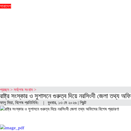
সারাদেশ
ই-পেপার
আরও
কৃষি
জাতীয়-১
পুঁজিবাজার
প্রাইস সেন্সিটিভ
বিনোদন
বীমা সংবাদ
ব্যাংক সংবাদ
ভিডিও
সম্পাদকীয়
সাক্ষাতকার
প্রচ্ছদ
>
সর্বশেষ সংবাদ
>
রাষ্ট্র সংস্কার ও সুশাসনে গুরুত্ব দিয়ে নরসিংদী জেলা তথ্য অফ
ফালু মিয়া, ​বিশেষ প্রতিনিধি: | বুধবার, ১৩ মে ২০২৬ |
প্রিন্ট