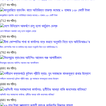
(727 বার পঠিত)
জানুয়ারিতে ব্যাংকিং খাতে অতিরিক্ত তারল্য কমেছে ৮ হাজার ১২৮ কোটি টাকা
(712 বার পঠিত)
দেশে বিনিয়োগ আকর্ষণে চালু হলো ভার্চুয়াল ডেস্ক
(709 বার পঠিত)
বীমা কোম্পানির শাখা বা কার্যালয় বন্ধ করতে অনুমতি নিতে হবে আইডিআরএ’র
(702 বার পঠিত)
মিডল্যান্ড ব্যাংকের আইপিও আবেদন শুরু আগামীকাল
(691 বার পঠিত)
লক্ষীচাপ বল্লমপাঠে ফুটবল প্রীতি ম্যাচ: যুব সমাজকে মাদকমুক্ত রাখার উদ্যোগ
(690 বার পঠিত)
নরসিংদী শহর সমাজসেবা কার্যালয়: দুর্নীতির আখড়া নাকি জনসেবার বাতিঘর?
(681 বার পঠিত)