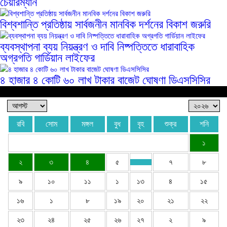
চেয়ারম্যান
বিশ্বশান্তি প্রতিষ্ঠায় সার্বজনীন মানবিক দর্শনের বিকাশ জরুরি
ব্যবস্থাপনা ব্যয় নিয়ন্ত্রণ ও দাবি নিষ্পত্তিতে ধারাবাহিক
অগ্রগতি গার্ডিয়ান লাইফের
৪ হাজার ৪ কোটি ৬০ লাখ টাকার বাজেট ঘোষণা ডিএসসিসির
ক্যালেন্ডার
রবি
সোম
মঙ্গল
বুধ
বৃহ
শুক্র
শনি
১
২
৩
৪
৫
৭
৮
৯
১০
১১
১
১৩
৪
১৫
১৬
১
৮
১৯
২০
২১
২২
২৩
২৪
২৫
২৬
২৭
২
৯