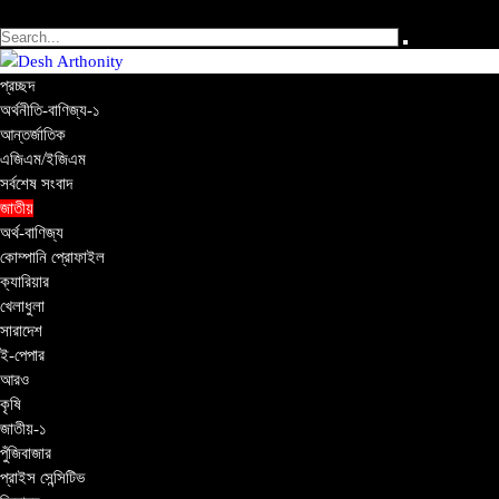
বৃহস্পতিবার ৬ই আগস্ট, ২০২৬ খ্রিস্টাব্দ | ২২শে শ্রাবণ, ১৪৩৩ বঙ্গাব্দ
প্রচ্ছদ
অর্থনীতি-বাণিজ্য-১
আন্তর্জাতিক
এজিএম/ইজিএম
সর্বশেষ সংবাদ
জাতীয়
অর্থ-বাণিজ্য
কোম্পানি প্রোফাইল
ক্যারিয়ার
খেলাধুলা
সারাদেশ
ই-পেপার
আরও
কৃষি
জাতীয়-১
পুঁজিবাজার
প্রাইস সেন্সিটিভ