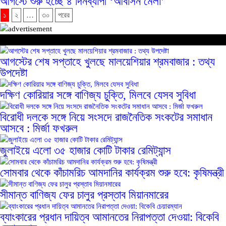
আগস্টে শুরু হচ্ছে ৪ দিনব্যাপী ‘আবাসন মেলা’
১
২
…
৩০
পরের
এ বিভাগের আরও খবর
আগস্টের শেষ সপ্তাহে খুলছে মালয়েশিয়ার শ্রমবাজার : তথ্য
উপদেষ্টা
দক্ষিণ কোরিয়ার সঙ্গে বাণিজ্য চুক্তি, মিলবে যেসব সুবিধা
বিরোধী দলকে সঙ্গে নিয়ে সংসদে রাজনৈতিক সংকটের সমাধান
আসবে : মির্জা ফখরুল
জুলাইয়ে এলো ৩৫ হাজার কোটি টাকার রেমিট্যান্স
সোমবার থেকে কাঁচামরিচ আমদানির কার্যক্রম শুরু হবে: কৃষিমন্ত্রী
সীমান্ত বাণিজ্য ফের চালুর প্রস্তাব মিয়ানমারের
ব্যাংকারের প্রধান দায়িত্ব আমানতের নিরাপত্তা দেওয়া: বিকেবি