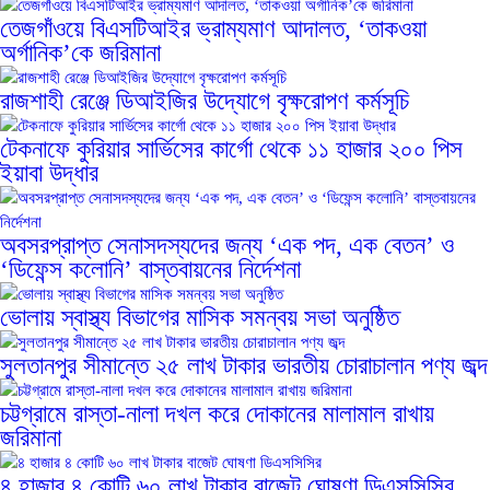
তেজগাঁওয়ে বিএসটিআইর ভ্রাম্যমাণ আদালত, ‘তাকওয়া
অর্গানিক’কে জরিমানা
রাজশাহী রেঞ্জে ডিআইজির উদ্যোগে বৃক্ষরোপণ কর্মসূচি
টেকনাফে কুরিয়ার সার্ভিসের কার্গো থেকে ১১ হাজার ২০০ পিস
ইয়াবা উদ্ধার
অবসরপ্রাপ্ত সেনাসদস্যদের জন্য ‘এক পদ, এক বেতন’ ও
‘ডিফেন্স কলোনি’ বাস্তবায়নের নির্দেশনা
ভোলায় স্বাস্থ্য বিভাগের মাসিক সমন্বয় সভা অনুষ্ঠিত
সুলতানপুর সীমান্তে ২৫ লাখ টাকার ভারতীয় চোরাচালান পণ্য জব্দ
চট্টগ্রামে রাস্তা-নালা দখল করে দোকানের মালামাল রাখায়
জরিমানা
৪ হাজার ৪ কোটি ৬০ লাখ টাকার বাজেট ঘোষণা ডিএসসিসির