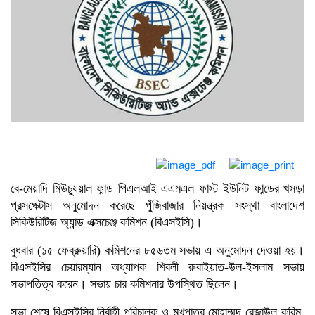
সিলেট সীমান্তে ৪৮ বিজিবির পৃথক
অভিযান, ৪৭ লাখ টাকার চোরাচালানি
পণ্য জব্দ
ব্রিটিশ আমেরিকান টোব্যাকোর নতুন
ব্যবস্থাপনা পরিচালক কাখাবের বেনিদজে
২০ কোটি টাকায় নির্মিত শাহ ফতেহ
আলী সেতু উদ্বোধন, সহজ হবে ৪
উপজেলার যোগাযোগ
দীর্ঘ আইনি লড়াই শেষে সহকারী পুলিশ
সুপার হলেন রামগতির নুরুল আমিন
সেলিম
বে-মেয়াদি মিউচ্যুয়াল ফান্ড পিএলআই এএমএল ফাস্ট ইউনিট ফান্ডের খসড়া
প্রসপেক্টাস অনুমোদন করেছে পুঁজিবাজার নিয়ন্ত্রক সংস্থা বাংলাদেশ
সিকিউরিটিজ অ্যান্ড এক্সচেঞ্জ কমিশন (বিএসইসি)।
বুধবার (১৫ ফেব্রুয়ারি) কমিশনের ৮৫৬তম সভায় এ অনুমোদন দেওয়া হয়।
বিএসইসির চেয়ারম্যান অধ্যাপক শিবলী রুবাইয়াত-উল-ইসলাম সভায়
সভাপতিত্ব করেন। সভায় চার কমিশনার উপস্থিত ছিলেন।
সভা শেষে বিএসইসির নির্বাহী পরিচালক ও মুখপাত্র মোহাম্মদ রেজাউল করিম