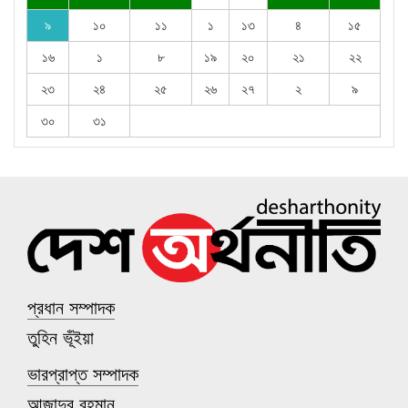
৯
১০
১১
১
১৩
৪
১৫
১৬
১
৮
১৯
২০
২১
২২
২৩
২৪
২৫
২৬
২৭
২
৯
৩০
৩১
প্রধান সম্পাদক
তুহিন ভূঁইয়া
ভারপ্রাপ্ত সম্পাদক
আজাদুর রহমান