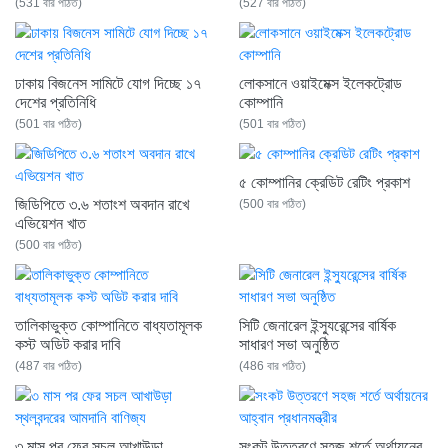
(531 বার পঠিত)
(527 বার পঠিত)
ঢাকায় বিজনেস সামিটে যোগ দিচ্ছে ১৭
লোকসানে ওয়াইমেক্স ইলেকট্রোড
দেশের প্রতিনিধি
কোম্পানি
(501 বার পঠিত)
(501 বার পঠিত)
৫ কোম্পানির ক্রেডিট রেটিং প্রকাশ
জিডিপিতে ৩.৬ শতাংশ অবদান রাখে
(500 বার পঠিত)
এভিয়েশন খাত
(500 বার পঠিত)
তালিকাভুক্ত কোম্পানিতে বাধ্যতামূলক
সিটি জেনারেল ইন্স্যুরেন্সের বার্ষিক
কস্ট অডিট করার দাবি
সাধারণ সভা অনুষ্ঠিত
(487 বার পঠিত)
(486 বার পঠিত)
৩ মাস পর ফের সচল আখাউড়া
সংকট উত্তরণে সহজ শর্তে অর্থায়নের