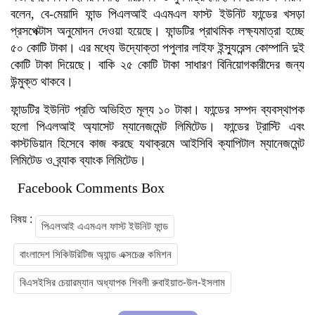
বলেন, বে-মেয়াদি ফান্ড পিএলআই এএমএল ফাস্ট ইউনিট ফান্ডের খসড়া
প্রসপেক্টাস অনুমোদন দেওয়া হয়েছে। ফান্ডটির প্রাথমিক লক্ষ্যমাত্রা হচ্ছে
৫০ কোটি টাকা। এর মধ্যে উদ্যোক্তা পপুলার লাইফ ইন্স্যুরেন্স কোম্পানি দুই
কোটি টাকা দিয়েছে। বাকি ২৫ কোটি টাকা সাধারণ বিনিয়োগকারীদের জন্য
উন্মুক্ত থাকবে।
ফান্ডটির ইউনিট প্রতি অভিহিত মূল্য ১০ টাকা। ফান্ডের সম্পদ ব্যবস্থাপক
হলো পিএলআই অ্যাসেট ম্যানেজমেন্ট লিমিটেড। ফান্ডের ট্রাস্টি এবং
কাস্টডিয়ান হিসেবে কাজ করছে যথাক্রমে আইসিবি ক্যাপিটাল ম্যানেজমেন্ট
লিমিটেড ও ব্র্যাক ব্যাংক লিমিটেড।
Facebook Comments Box
বিষয় :
পিএলআই এএমএল ফাস্ট ইউনিট ফান্ড
বাংলাদেশ সিকিউরিটিজ অ্যান্ড এক্সচেঞ্জ কমিশন
বিএসইসির চেয়ারম্যান অধ্যাপক শিবলী রুবাইয়াত-উল-ইসলাম