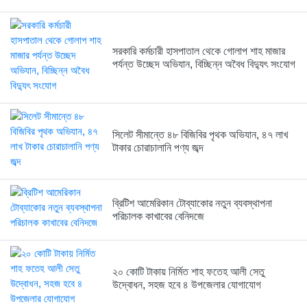
২০ কোটি টাকায় নির্মিত শাহ...
সরকারি কর্মচারী হাসপাতাল থেকে গোলাপ শাহ মাজার
21 hours আগে
পর্যন্ত উচ্ছেদ অভিযান, বিচ্ছিন্ন অবৈধ বিদ্যুৎ সংযোগ
দীর্ঘ আইনি লড়াই শেষে সহকারী...
21 hours আগে
সিলেট সীমান্তে ৪৮ বিজিবির পৃথক অভিযান, ৪৭ লাখ
টাকার চোরাচালানি পণ্য জব্দ
ব্রিটিশ আমেরিকান টোব্যাকোর নতুন ব্যবস্থাপনা
পরিচালক কাখাবের বেনিদজে
২০ কোটি টাকায় নির্মিত শাহ ফতেহ আলী সেতু
উদ্বোধন, সহজ হবে ৪ উপজেলার যোগাযোগ