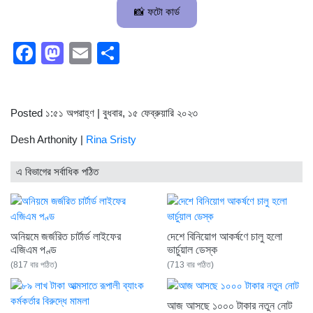
📸 ফটো কার্ড
Facebook
Mastodon
Email
Share
Posted ১:৫১ অপরাহ্ণ | বুধবার, ১৫ ফেব্রুয়ারি ২০২৩
Desh Arthonity |
Rina Sristy
এ বিভাগের সর্বাধিক পঠিত
অনিয়মে জর্জরিত চার্টার্ড লাইফের
দেশে বিনিয়োগ আকর্ষণে চালু হলো
এজিএম পণ্ড
ভার্চুয়াল ডেস্ক
(817 বার পঠিত)
(713 বার পঠিত)
আজ আসছে ১০০০ টাকার নতুন নোট