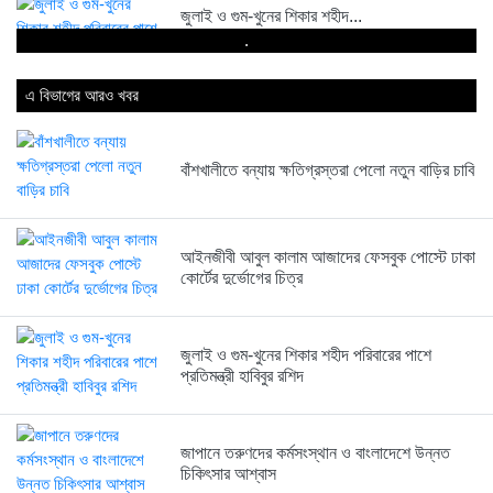
জুলাই ও গুম-খুনের শিকার শহীদ...
.
21 hours আগে
এ বিভাগের আরও খবর
জাপানে তরুণদের কর্মসংস্থান ও বাংলাদেশে...
21 hours আগে
বাঁশখালীতে বন্যায় ক্ষতিগ্রস্তরা পেলো নতুন বাড়ির চাবি
সরকারি কর্মচারী হাসপাতাল থেকে গোলাপ...
21 hours আগে
আইনজীবী আবুল কালাম আজাদের ফেসবুক পোস্টে ঢাকা
কোর্টের দুর্ভোগের চিত্র
সিলেট সীমান্তে ৪৮ বিজিবির পৃথক...
জুলাই ও গুম-খুনের শিকার শহীদ পরিবারের পাশে
21 hours আগে
প্রতিমন্ত্রী হাবিবুর রশিদ
জাপানে তরুণদের কর্মসংস্থান ও বাংলাদেশে উন্নত
ব্রিটিশ আমেরিকান টোব্যাকোর নতুন ব্যবস্থাপনা...
চিকিৎসার আশ্বাস
21 hours আগে