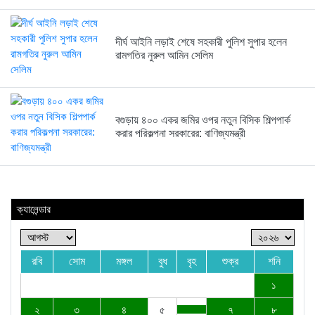
দীর্ঘ আইনি লড়াই শেষে সহকারী পুলিশ সুপার হলেন
রামগতির নুরুল আমিন সেলিম
বগুড়ায় ৪০০ একর জমির ওপর নতুন বিসিক শিল্পপার্ক
করার পরিকল্পনা সরকারের: বাণিজ্যমন্ত্রী
ক্যালেন্ডার
রবি
সোম
মঙ্গল
বুধ
বৃহ
শুক্র
শনি
১
২
৩
৪
৫
৭
৮