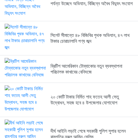
পর্যন্ত উচ্ছেদ অভিযান, বিচ্ছিন্ন অবৈধ বিদ্যুৎ সংযোগ
19 hours আগে
দীর্ঘ আইনি লড়াই শেষে সহকারী...
সিলেট সীমান্তে ৪৮ বিজিবির পৃথক অভিযান, ৪৭ লাখ
19 hours আগে
টাকার চোরাচালানি পণ্য জব্দ
বগুড়ায় ৪০০ একর জমির ওপর...
ব্রিটিশ আমেরিকান টোব্যাকোর নতুন ব্যবস্থাপনা
19 hours আগে
পরিচালক কাখাবের বেনিদজে
ফ্যাসিবাদবিরোধী জাতীয় ঐক্য ধরে রাখার...
২০ কোটি টাকায় নির্মিত শাহ ফতেহ আলী সেতু
19 hours আগে
উদ্বোধন, সহজ হবে ৪ উপজেলার যোগাযোগ
মহাসড়কে দুর্ঘটনা মোকাবিলায় ১০ কিলোমিটার...
19 hours আগে
দীর্ঘ আইনি লড়াই শেষে সহকারী পুলিশ সুপার হলেন
রামগতির নুরুল আমিন সেলিম