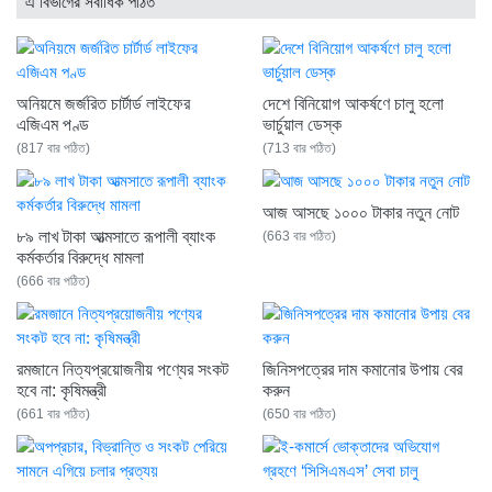
এ বিভাগের সর্বাধিক পঠিত
অনিয়মে জর্জরিত চার্টার্ড লাইফের
দেশে বিনিয়োগ আকর্ষণে চালু হলো
এজিএম পণ্ড
ভার্চুয়াল ডেস্ক
(817 বার পঠিত)
(713 বার পঠিত)
আজ আসছে ১০০০ টাকার নতুন নোট
৮৯ লাখ টাকা আত্মসাতে রূপালী ব্যাংক
(663 বার পঠিত)
কর্মকর্তার বিরুদ্ধে মামলা
(666 বার পঠিত)
রমজানে নিত্যপ্রয়োজনীয় পণ্যের সংকট
জিনিসপত্রের দাম কমানোর উপায় বের
হবে না: কৃষিমন্ত্রী
করুন
(661 বার পঠিত)
(650 বার পঠিত)