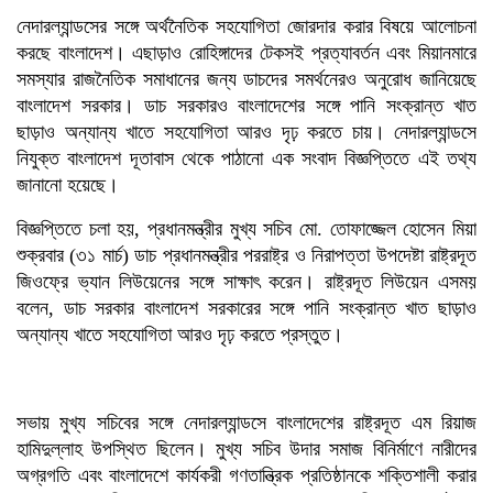
সুপার হলেন রামগতির নুরুল আমিন
নেদারল্যান্ডসের সঙ্গে অর্থনৈতিক সহযোগিতা জোরদার করার বিষয়ে আলোচনা
সেলিম
করছে বাংলাদেশ। এছাড়াও রোহিঙ্গাদের টেকসই প্রত্যাবর্তন এবং মিয়ানমারে
বগুড়ায় ৪০০ একর জমির ওপর নতুন
সমস্যার রাজনৈতিক সমাধানের জন্য ডাচদের সমর্থনেরও অনুরোধ জানিয়েছে
বিসিক শিল্পপার্ক করার পরিকল্পনা
বাংলাদেশ সরকার। ডাচ সরকারও বাংলাদেশের সঙ্গে পানি সংক্রান্ত খাত
সরকারের: বাণিজ্যমন্ত্রী
ফ্যাসিবাদবিরোধী জাতীয় ঐক্য ধরে
ছাড়াও অন্যান্য খাতে সহযোগিতা আরও দৃঢ় করতে চায়। নেদারল্যান্ডসে
রাখার আহ্বান স্বরাষ্ট্রমন্ত্রীর
নিযুক্ত বাংলাদেশ দূতাবাস থেকে পাঠানো এক সংবাদ বিজ্ঞপ্তিতে এই তথ্য
মহাসড়কে দুর্ঘটনা মোকাবিলায় ১০
জানানো হয়েছে।
কিলোমিটার পরপর মিলবে অ্যাম্বুলেন্স
সেবা
বিজ্ঞপ্তিতে চলা হয়, প্রধানমন্ত্রীর মুখ্য সচিব মো. তোফাজ্জেল হোসেন মিয়া
শুক্রবার (৩১ মার্চ) ডাচ প্রধানমন্ত্রীর পররাষ্ট্র ও নিরাপত্তা উপদেষ্টা রাষ্ট্রদূত
জিওফ্রে ভ্যান লিউয়েনের সঙ্গে সাক্ষাৎ করেন। রাষ্ট্রদূত লিউয়েন এসময়
বলেন, ডাচ সরকার বাংলাদেশ সরকারের সঙ্গে পানি সংক্রান্ত খাত ছাড়াও
অন্যান্য খাতে সহযোগিতা আরও দৃঢ় করতে প্রস্তুত।
সভায় মুখ্য সচিবের সঙ্গে নেদারল্যান্ডসে বাংলাদেশের রাষ্ট্রদূত এম রিয়াজ
হামিদুল্লাহ উপস্থিত ছিলেন। মুখ্য সচিব উদার সমাজ বিনির্মাণে নারীদের
অগ্রগতি এবং বাংলাদেশে কার্যকরী গণতান্ত্রিক প্রতিষ্ঠানকে শক্তিশালী করার