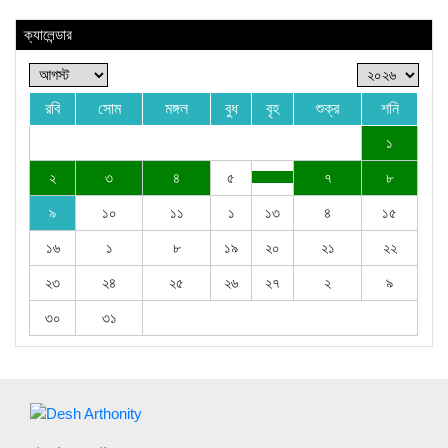
ক্যালেন্ডার
রবি
সোম
মঙ্গল
বুধ
বৃহ
শুক্র
শনি
১
২
৩
৪
৫
৭
৮
৯
১০
১১
১
১৩
৪
১৫
১৬
১
৮
১৯
২০
২১
২২
২৩
২৪
২৫
২৬
২৭
২
৯
৩০
৩১