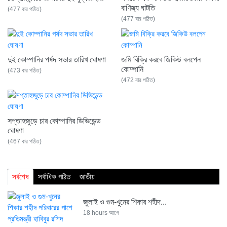
বাণিজ্য ঘাটতি
(477 বার পঠিত)
(477 বার পঠিত)
দুই কোম্পানির পর্ষদ সভার তারিখ ঘোষণা
জমি বিক্রি করবে জিকিউ বলপেন
কোম্পানি
(473 বার পঠিত)
(472 বার পঠিত)
সপ্তাহজুড়ে চার কোম্পানির ডিভিডেন্ড
ঘোষণা
(467 বার পঠিত)
সর্বশেষ
সর্বাধিক পঠিত
জাতীয়
জুলাই ও গুম-খুনের শিকার শহীদ...
18 hours আগে